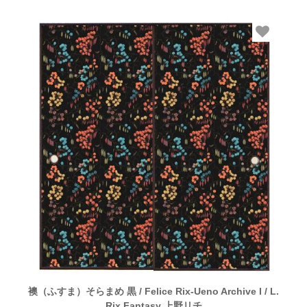
襖（ふすま）そらまめ 黒 / Felice Rix-Ueno Archive I / L.
Rix Fantasy 上野リチ