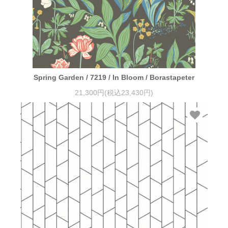
Spring Garden / 7219 / In Bloom / Borastapeter
21,300円(税込23,430円)