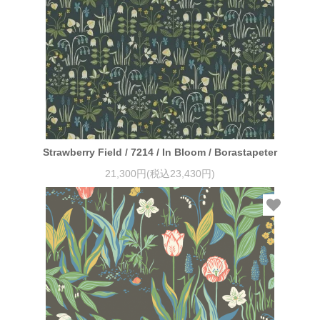
Strawberry Field / 7214 / In Bloom / Borastapeter
21,300円(税込23,430円)