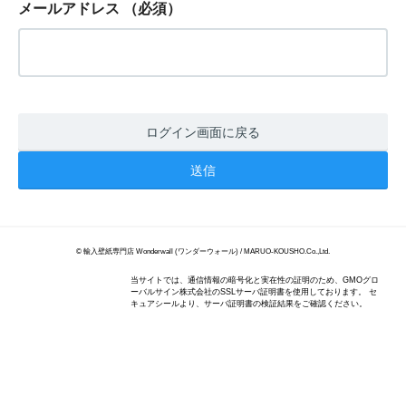
メールアドレス
（必須）
ログイン画面に戻る
© 輸入壁紙専門店 Wonderwall (ワンダーウォール) / MARUO-KOUSHO.Co.,Ltd.
当サイトでは、通信情報の暗号化と実在性の証明のため、GMOグロ
ーバルサイン株式会社のSSLサーバ証明書を使用しております。 セ
キュアシールより、サーバ証明書の検証結果をご確認ください。