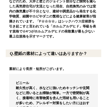
などのため、天井と壁とのジョイント部分など隙間を減ら
した高気密住宅が支流となった現在、自然換気のみでは室
内の換気量が不十分となり、建材や調度品から発生する化
学物質、細菌やカビやダニの繁殖などによる健康被害が指
摘されています。「F☆☆☆☆」はシックハウス症候群を
引き起こすと言われている「ホルムアルデヒド」等級を表
す規格で☆4つがホルムアルデヒドの発散量が最も少ない
最上位規格を示すマークです。
Q.壁紙の素材によって違いはありますか？
素材により長所・短所がございます。
ビニール
耐久性が高く、水などに強いためキッチンや玄関
などに用いるとお掃除が簡単。一方で密閉制が高
く、接着時に有害物質を含んだ用材も用いること
が多いため、アレルギー対策をしたい方にはおす