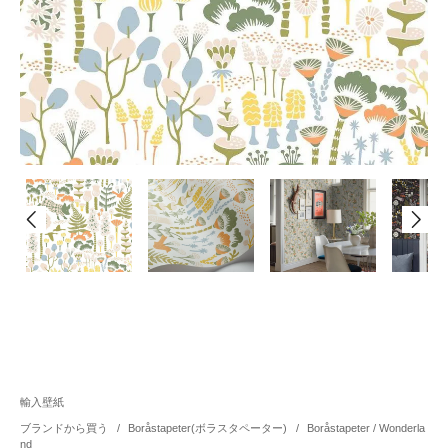
輸入壁紙
ブランドから買う
/
Boråstapeter(ボラスタペーター)
/
Boråstapeter / Wonderla
nd