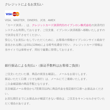
クレジットによるお支払い
VISA、MASTER、DINERS、JCB、AMEX
『カード決済』、は、
クレジットカード決済代行のイプシロン株式会社
の決済代行
システムを利用しております。ご注文後、イプシロン決済画面へ移動いたしますの
で決済を完了させてください。
安心してお支払いをしていただくために、お客様の情報がイプシロンサイト経由で
送信される際にはSSL(128bit)による暗号化通信で行い、クレジットカード情報は
当サイトでは保有せず、同社で厳重に管理しております。
銀行振込による先払い（振込手数料はお客様ご負担）
ご注文いただいた後、商品の状況を確認し、メールをお送りします。
振込いただく口座（りそな銀行）は、メールにてご連絡いたします。
ご入金確認後の商品手配となります。
注文確認メール発信から7営業日以内に商品代金を指定銀行口座へお振込みくださ
い。
お支払期日までにお振込みが確認できない場合は、ご注文をキャンセルさせていた
だく場合があります。