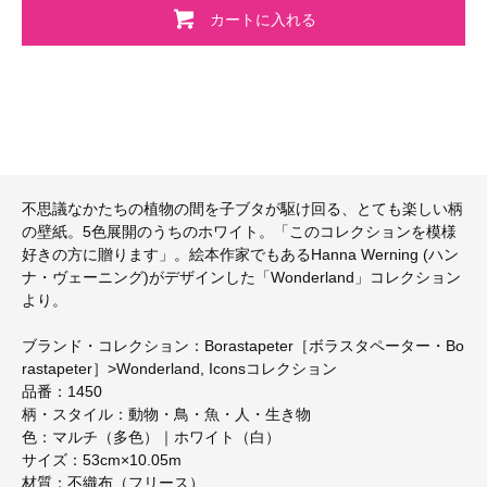
カートに入れる
不思議なかたちの植物の間を子ブタが駆け回る、とても楽しい柄
の壁紙。5色展開のうちのホワイト。「このコレクションを模様
好きの方に贈ります」。絵本作家でもあるHanna Werning (ハン
ナ・ヴェーニング)がデザインした「Wonderland」コレクション
より。
ブランド・コレクション：Borastapeter［ボラスタペーター・Bo
rastapeter］>Wonderland, Iconsコレクション
品番：1450
柄・スタイル：動物・鳥・魚・人・生き物
色：マルチ（多色）｜ホワイト（白）
サイズ：53cm×10.05m
材質：不織布（フリース）