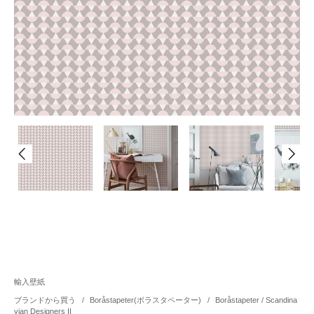
輸入壁紙
ブランドから買う
/
Boråstapeter(ボラスタペーター)
/
Boråstapeter / Scandina
vian Designers II