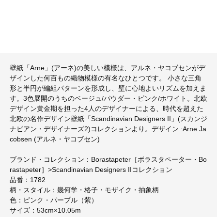
壁紙「Arne」(アーネ)の美しい模様は、アルネ・ヤコブセンがデ
ザインした何百もの織物模様の有名なひとつです。 小さな三角
形と半円が編組パターンを形成し、壁に心地よいリズムを加えま
す。3色展開のうちのベージュ/パウダー・ピンク/ホワイト。北欧
デザイン黄金期を担った4人のデザイナーによる、時代を超えた
北欧の名作デザイン壁紙「Scandinavian Designers II」(スカンジ
ナビアン・デザイナーズ2)コレクションより。デザイン :Arne Ja
cobsen (アルネ・ヤコブセン)
ブランド・コレクション：Borastapeter［ボラスタペーター・Bo
rastapeter］>Scandinavian Designers IIコレクション
品番：1782
柄・スタイル：幾何学・格子・モザイク・抽象柄
色：ピンク・パープル（紫）
サイズ：53cm×10.05m