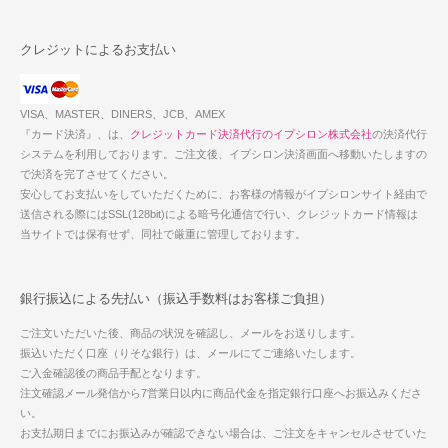
クレジットによるお支払い
VISA、MASTER、DINERS、JCB、AMEX
『カード決済』、は、
クレジットカード決済代行のイプシロン株式会社
の決済代行
システムを利用しております。ご注文後、イプシロン決済画面へ移動いたしますの
で決済を完了させてください。
安心してお支払いをしていただくために、お客様の情報がイプシロンサイト経由で
送信される際にはSSL(128bit)による暗号化通信で行い、クレジットカード情報は
当サイトでは保有せず、同社で厳重に管理しております。
銀行振込による先払い（振込手数料はお客様ご負担）
ご注文いただいた後、商品の状況を確認し、メールをお送りします。
振込いただく口座（りそな銀行）は、メールにてご連絡いたします。
ご入金確認後の商品手配となります。
注文確認メール発信から7営業日以内に商品代金を指定銀行口座へお振込みくださ
い。
お支払期日までにお振込みが確認できない場合は、ご注文をキャンセルさせていた