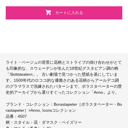
カートに入れる
ライト・ベージュの背景に花柄とストライプの掛け合わせがとて
も印象的な、スウェーデンが生んだ18世紀グスタビアン調の柄
「Slottsteatern」。 古い劇場で見つかった壁紙を基にしていま
す。1500年代のロココ的な優雅さのある花柄からアールデコ調
のグラマラスで洗練されたパターンまで、ボラスタペーターの歴
史的アーカイブから選りすぐったコレクション「Anno」より。
ブランド・コレクション：Borastapeter［ボラスタペーター・Bo
rastapeter］>Anno, Iconsコレクション
品番：4507
柄・スタイル：花・ダマスク・ペイズリー