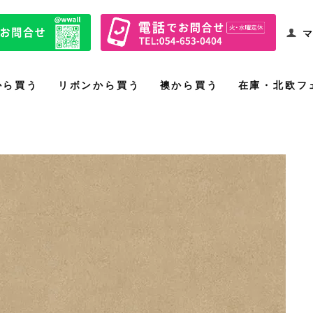
マ
から買う
リボンから買う
襖から買う
在庫・北欧フ