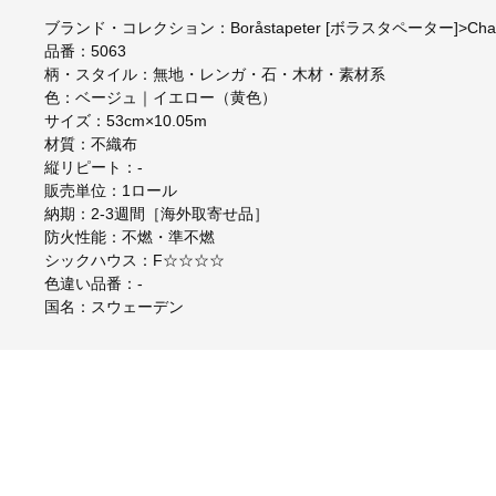
ブランド・コレクション：Boråstapeter [ボラスタペーター]>Ch
品番：5063
柄・スタイル：無地・レンガ・石・木材・素材系
色：ベージュ｜イエロー（黄色）
サイズ：53cm×10.05m
材質：不織布
縦リピート：-
販売単位：1ロール
納期：2-3週間［海外取寄せ品］
防火性能：不燃・準不燃
シックハウス：F☆☆☆☆
色違い品番：-
国名：スウェーデン