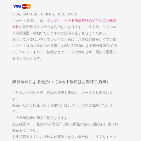
VISA、MASTER、DINERS、JCB、AMEX
『カード決済』、は、
クレジットカード決済代行のイプシロン株式
会社
の決済代行システムを利用しております。ご注文後、イプシロ
ン決済画面へ移動いたしますので決済を完了させてください。
安心してお支払いをしていただくために、お客様の情報がイプシロ
ンサイト経由で送信される際にはSSL(128bit)による暗号化通信で行
い、クレジットカード情報は当サイトでは保有せず、同社で厳重に
管理しております。
銀行振込による先払い（振込手数料はお客様ご負担）
ご注文いただいた後、商品の状況を確認し、メールをお送りしま
す。
振込いただく口座（りそな銀行）は、メールにてご連絡いたしま
す。
ご入金確認後の商品手配となります。
注文確認メール発信から7営業日以内に商品代金を指定銀行口座へお
振込みください。
お支払期日までにお振込みが確認できない場合は、ご注文をキャン