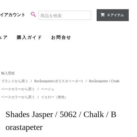
イアカウント
0 アイテム
ェア
購入ガイド
お問合せ
輸入壁紙
ブランドから買う
/
Boråstapeter(ボラスタペーター)
/
Boråstapeter / Chalk
ベースカラーから買う
/
ベージュ
ベースカラーから買う
/
イエロー（黄色）
Shades Jasper / 5062 / Chalk / B
orastapeter