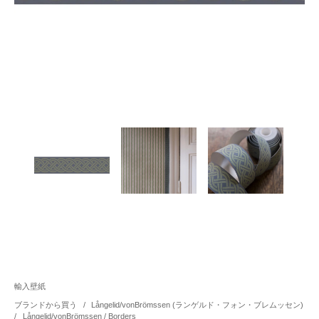
輸入壁紙
ブランドから買う
/
Långelid/vonBrömssen (ランゲルド・フォン・ブレムッセン)
/
Långelid/vonBrömssen / Borders