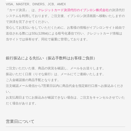
VISA、MASTER、DINERS、JCB、AMEX
『カード決済』、は、
クレジットカード決済代行のイプシロン株式会社
の決済代行
システムを利用しております。ご注文後、イプシロン決済画面へ移動いたしますの
で決済を完了させてください。
安心してお支払いをしていただくために、お客様の情報がイプシロンサイト経由で
送信される際にはSSL(128bit)による暗号化通信で行い、クレジットカード情報は
当サイトでは保有せず、同社で厳重に管理しております。
銀行振込による先払い（振込手数料はお客様ご負担）
ご注文いただいた後、商品の状況を確認し、メールをお送りします。
振込いただく口座（りそな銀行）は、メールにてご連絡いたします。
ご入金確認後の商品手配となります。
注文確認メール発信から7営業日以内に商品代金を指定銀行口座へお振込みくださ
い。
お支払期日までにお振込みが確認できない場合は、ご注文をキャンセルさせていた
だく場合があります。
営業日について