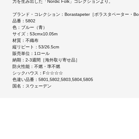
力を生み出した「Nordic Folk」コレクションより。
ブランド・コレクション：Borastapeter［ボラスタペーター・Boråsta
品番：5802
色：ブルー（青）
サイズ：53cmx10.05m
材質：不織布
縦リピート：53/26.5cm
販売単位：1ロール
納期：2-3週間［海外取り寄せ品］
防火性能：不燃・準不燃
シックハウス：F☆☆☆☆
色違い品番：5801,5802,5803,5804,5805
国名：スウェーデン