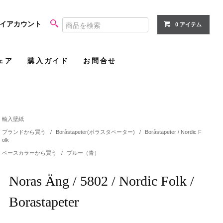
イアカウント
0 アイテム
ェア
購入ガイド
お問合せ
輸入壁紙
ブランドから買う
/
Boråstapeter(ボラスタペーター)
/
Boråstapeter / Nordic F
olk
ベースカラーから買う
/
ブルー（青）
Noras Äng / 5802 / Nordic Folk /
Borastapeter