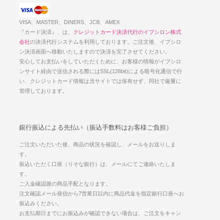
VISA、MASTER、DINERS、JCB、AMEX
『カード決済』、は、
クレジットカード決済代行のイプシロン株式
会社
の決済代行システムを利用しております。ご注文後、イプシロ
ン決済画面へ移動いたしますので決済を完了させてください。
安心してお支払いをしていただくために、お客様の情報がイプシロ
ンサイト経由で送信される際にはSSL(128bit)による暗号化通信で行
い、クレジットカード情報は当サイトでは保有せず、同社で厳重に
管理しております。
銀行振込による先払い（振込手数料はお客様ご負担）
ご注文いただいた後、商品の状況を確認し、メールをお送りしま
す。
振込いただく口座（りそな銀行）は、メールにてご連絡いたしま
す。
ご入金確認後の商品手配となります。
注文確認メール発信から7営業日以内に商品代金を指定銀行口座へお
振込みください。
お支払期日までにお振込みが確認できない場合は、ご注文をキャン