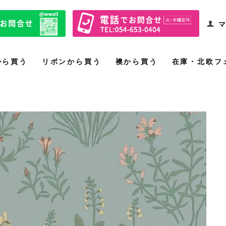
マ
から買う
リボンから買う
襖から買う
在庫・北欧フ