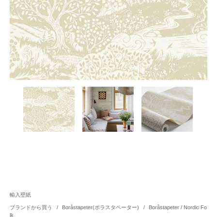
輸入壁紙
ブランドから買う
/
Boråstapeter(ボラスタペーター)
/
Boråstapeter / Nordic Fo
lk