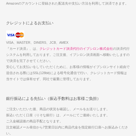
Amazonのアカウントに登録された配送先や支払い方法を利用して決済できます。
クレジットによるお支払い
VISA、MASTER、DINERS、JCB、AMEX
『カード決済』、は、
クレジットカード決済代行のイプシロン株式会社
の決済代行
システムを利用しております。ご注文後、イプシロン決済画面へ移動いたしますの
で決済を完了させてください。
安心してお支払いをしていただくために、お客様の情報がイプシロンサイト経由で
送信される際にはSSL(128bit)による暗号化通信で行い、クレジットカード情報は
当サイトでは保有せず、同社で厳重に管理しております。
銀行振込による先払い（振込手数料はお客様ご負担）
ご注文いただいた後、商品の状況を確認し、メールをお送りします。
振込いただく口座（りそな銀行）は、メールにてご連絡いたします。
ご入金確認後の商品手配となります。
注文確認メール発信から7営業日以内に商品代金を指定銀行口座へお振込みくださ
い。