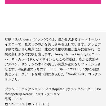
壁紙「SolÄngen」(ソランゲン)は、温かみのあるオートミール・
イエローで、夏の日の静かな美しさを表現しています。グラビア
印刷で描かれた風景には、北欧の植物や動物が豊かに描かれ、自
然の美しさを壁に映し出します。Jenny Hahne Gadd(ジェニー・
ハーネ・ガット)さんがデザインしたこの壁紙は、広がる麦畑や
アスペン、サンザシの木々の美しい風景が空間をリフレッシュさ
せます。4色展開のうちのオートミール・イエロー。北欧の自然
美とフォークアートを現代的に表現した「Nordic Folk」コレクシ
ョンより。
ブランド・コレクション：Borastapeter［ボラスタペーター・Bo
råstapeter]>Nordic Folkコレクション
品番：5829
色：ベージュ｜ホワイト（白）