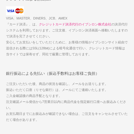
VISA、MASTER、DINERS、JCB、AMEX
『カード決済』、は、
クレジットカード決済代行のイプシロン株式会社
の決済代行
システムを利用しております。ご注文後、イプシロン決済画面へ移動いたしますの
で決済を完了させてください。
安心してお支払いをしていただくために、お客様の情報がイプシロンサイト経由で
送信される際にはSSL(128bit)による暗号化通信で行い、クレジットカード情報は
当サイトでは保有せず、同社で厳重に管理しております。
銀行振込による先払い（振込手数料はお客様ご負担）
ご注文いただいた後、商品の状況を確認し、メールをお送りします。
振込いただく口座（りそな銀行）は、メールにてご連絡いたします。
ご入金確認後の商品手配となります。
注文確認メール発信から7営業日以内に商品代金を指定銀行口座へお振込みくださ
い。
お支払期日までにお振込みが確認できない場合は、ご注文をキャンセルさせていた
だく場合があります。