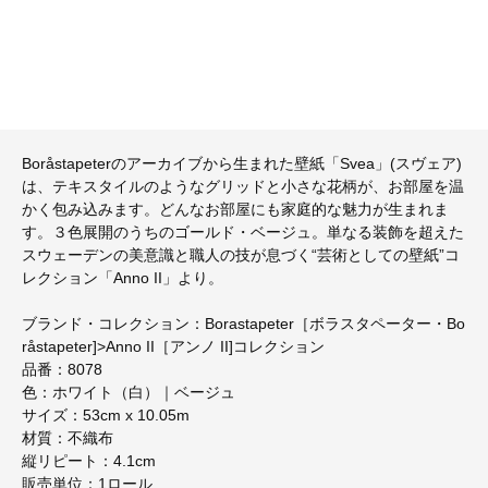
Boråstapeterのアーカイブから生まれた壁紙「Svea」(スヴェア)
は、テキスタイルのようなグリッドと小さな花柄が、お部屋を温
かく包み込みます。どんなお部屋にも家庭的な魅力が生まれま
す。３色展開のうちのゴールド・ベージュ。単なる装飾を超えた
スウェーデンの美意識と職人の技が息づく“芸術としての壁紙”コ
レクション「Anno II」より。
ブランド・コレクション：Borastapeter［ボラスタペーター・Bo
råstapeter]>Anno II［アンノ II]コレクション
品番：8078
色：ホワイト（白）｜ベージュ
サイズ：53cm x 10.05m
材質：不織布
縦リピート：4.1cm
販売単位：1ロール