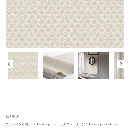
輸入壁紙
ブランドから買う
/
Boråstapeter(ボラスタペーター)
/
Boråstapeter / Anno II