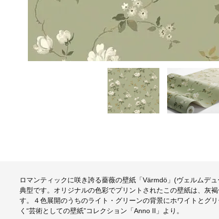
ロマンティックに咲き誇る薔薇の壁紙「Värmdö」(ヴェルムデ
典型です。オリジナルの色彩でプリントされたこの壁紙は、灰褐
す。４色展開のうちのライト・グリーンの背景にホワイトとグリ
く“芸術としての壁紙”コレクション「Anno II」より。