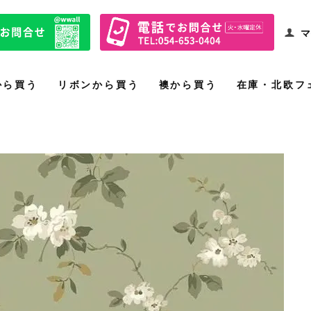
マ
から買う
リボンから買う
襖から買う
在庫・北欧フ