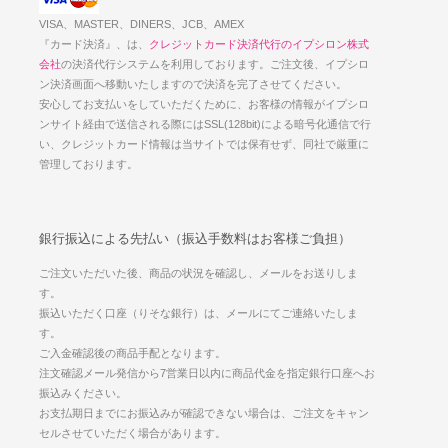
VISA、MASTER、DINERS、JCB、AMEX
『カード決済』、は、
クレジットカード決済代行のイプシロン株式
会社
の決済代行システムを利用しております。ご注文後、イプシロ
ン決済画面へ移動いたしますので決済を完了させてください。
安心してお支払いをしていただくために、お客様の情報がイプシロ
ンサイト経由で送信される際にはSSL(128bit)による暗号化通信で行
い、クレジットカード情報は当サイトでは保有せず、同社で厳重に
管理しております。
銀行振込による先払い（振込手数料はお客様ご負担）
ご注文いただいた後、商品の状況を確認し、メールをお送りしま
す。
振込いただく口座（りそな銀行）は、メールにてご連絡いたしま
す。
ご入金確認後の商品手配となります。
注文確認メール発信から7営業日以内に商品代金を指定銀行口座へお
振込みください。
お支払期日までにお振込みが確認できない場合は、ご注文をキャン
セルさせていただく場合があります。