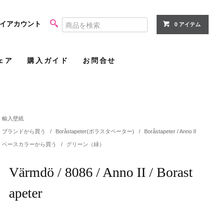
イアカウント
0 アイテム
ェア
購入ガイド
お問合せ
輸入壁紙
ブランドから買う
/
Boråstapeter(ボラスタペーター)
/
Boråstapeter / Anno II
ベースカラーから買う
/
グリーン（緑）
Värmdö / 8086 / Anno II / Borast
apeter