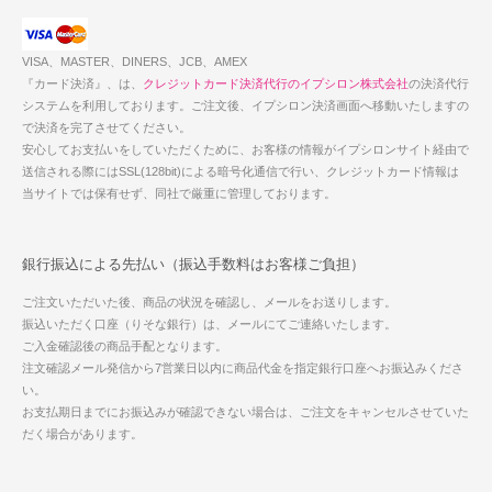
VISA、MASTER、DINERS、JCB、AMEX
『カード決済』、は、
クレジットカード決済代行のイプシロン株式会社
の決済代行
システムを利用しております。ご注文後、イプシロン決済画面へ移動いたしますの
で決済を完了させてください。
安心してお支払いをしていただくために、お客様の情報がイプシロンサイト経由で
送信される際にはSSL(128bit)による暗号化通信で行い、クレジットカード情報は
当サイトでは保有せず、同社で厳重に管理しております。
銀行振込による先払い（振込手数料はお客様ご負担）
ご注文いただいた後、商品の状況を確認し、メールをお送りします。
振込いただく口座（りそな銀行）は、メールにてご連絡いたします。
ご入金確認後の商品手配となります。
注文確認メール発信から7営業日以内に商品代金を指定銀行口座へお振込みくださ
い。
お支払期日までにお振込みが確認できない場合は、ご注文をキャンセルさせていた
だく場合があります。