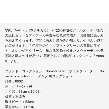
壁紙「Vallmo」(ヴァルモ)は、20世紀初頭のアールヌーボー様式
の流れるようなディテールを豊かな色調で描き、お部屋に温かみ
を添えてくれます。空間に深みと温かみが加わり、心地よい魅力
が広がります。４色展開のうちソフト・グリーンの背景にライ
ト・オレンジとクリーム。単なる装飾を超えたスウェーデンの美
意識と職人の技が息づく“芸術としての壁紙”コレクション「Anno
II」より。
ブランド・コレクション：Borastapeter［ボラスタペーター・Bo
råstapeter]>Anno II［アンノ II]コレクション
品番：8092
色：グリーン（緑）
サイズ：53cm x 10.05m
材質：不織布
縦リピート：53cm
販売単位：1ロール