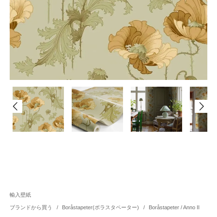
輸入壁紙
ブランドから買う
/
Boråstapeter(ボラスタペーター)
/
Boråstapeter / Anno II