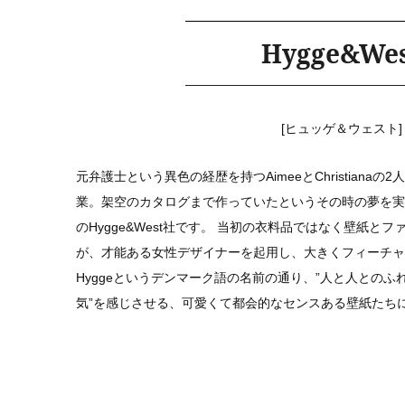
Hygge&We
[ヒュッゲ＆ウェスト]
元弁護士という異色の経歴を持つAimeeとChristian
業。架空のカタログまで作っていたというその時の夢を実
のHygge&West社です。 当初の衣料品ではなく壁紙と
が、才能ある女性デザイナーを起用し、大きくフィーチャ
Hyggeというデンマーク語の名前の通り、”人と人との
気”を感じさせる、可愛くて都会的なセンスある壁紙たち