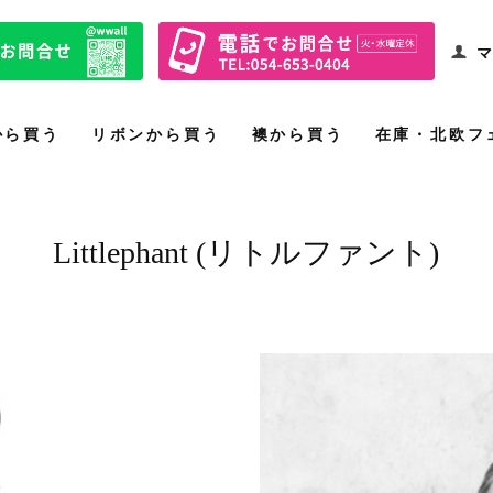
マ
から買う
リボンから買う
襖から買う
在庫・北欧フ
Littlephant (リトルファント)