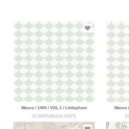
Waves / 1465 / VOL.1 / Littlephant
Waves /
22,000円(税込24,200円)
2