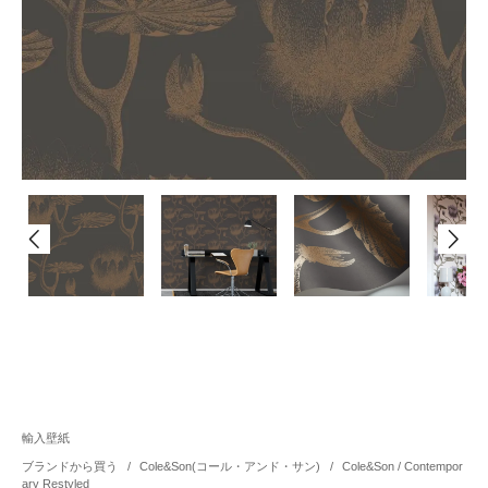
輸入壁紙
ブランドから買う
/
Cole&Son(コール・アンド・サン)
/
Cole&Son / Contempor
ary Restyled