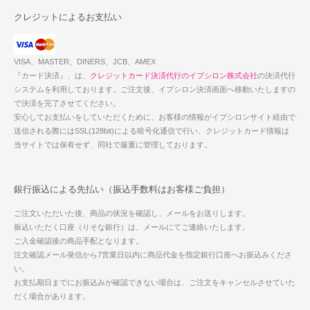
クレジットによるお支払い
VISA、MASTER、DINERS、JCB、AMEX
『カード決済』、は、
クレジットカード決済代行のイプシロン株式会社
の決済代行
システムを利用しております。ご注文後、イプシロン決済画面へ移動いたしますの
で決済を完了させてください。
安心してお支払いをしていただくために、お客様の情報がイプシロンサイト経由で
送信される際にはSSL(128bit)による暗号化通信で行い、クレジットカード情報は
当サイトでは保有せず、同社で厳重に管理しております。
銀行振込による先払い（振込手数料はお客様ご負担）
ご注文いただいた後、商品の状況を確認し、メールをお送りします。
振込いただく口座（りそな銀行）は、メールにてご連絡いたします。
ご入金確認後の商品手配となります。
注文確認メール発信から7営業日以内に商品代金を指定銀行口座へお振込みくださ
い。
お支払期日までにお振込みが確認できない場合は、ご注文をキャンセルさせていた
だく場合があります。