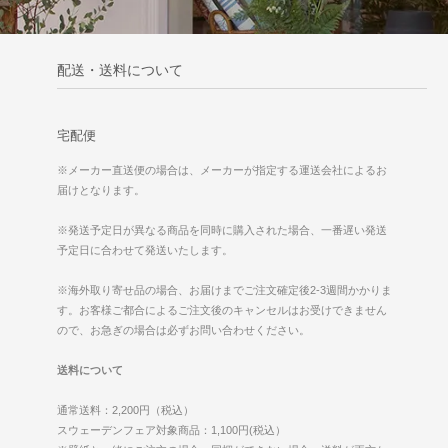
配送・送料について
宅配便
※メーカー直送便の場合は、メーカーが指定する運送会社によるお
届けとなります。
※発送予定日が異なる商品を同時に購入された場合、一番遅い発送
予定日に合わせて発送いたします。
※海外取り寄せ品の場合、お届けまでご注文確定後2-3週間かかりま
す。お客様ご都合によるご注文後のキャンセルはお受けできません
ので、お急ぎの場合は必ずお問い合わせください。
送料について
通常送料：2,200円（税込）
スウェーデンフェア対象商品：1,100円(税込）