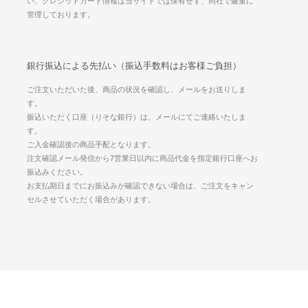
い、クレジットカード情報は当サイトでは保有せず、同社で厳重に
管理しております。
銀行振込による先払い（振込手数料はお客様ご負担）
ご注文いただいた後、商品の状況を確認し、メールをお送りしま
す。
振込いただく口座（りそな銀行）は、メールにてご連絡いたしま
す。
ご入金確認後の商品手配となります。
注文確認メール発信から7営業日以内に商品代金を指定銀行口座へお
振込みください。
お支払期日までにお振込みが確認できない場合は、ご注文をキャン
セルさせていただく場合があります。