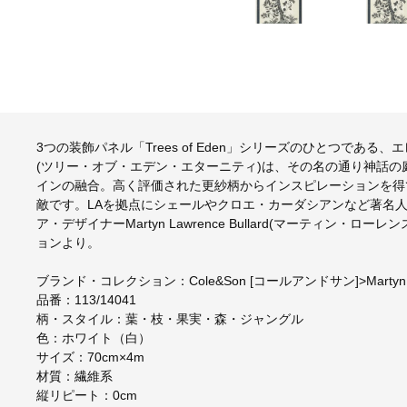
3つの装飾パネル「Trees of Eden」シリーズのひとつである、エレ
(ツリー・オブ・エデン・エターニティ)は、その名の通り神話
インの融合。高く評価された更紗柄からインスピレーションを得
敵です。LAを拠点にシェールやクロエ・カーダシアンなど著名
ア・デザイナーMartyn Lawrence Bullard(マーティン・
ョンより。
ブランド・コレクション：Cole&Son [コールアンドサン]>Martyn La
品番：113/14041
柄・スタイル：葉・枝・果実・森・ジャングル
色：ホワイト（白）
サイズ：70cm×4m
材質：繊維系
縦リピート：0cm