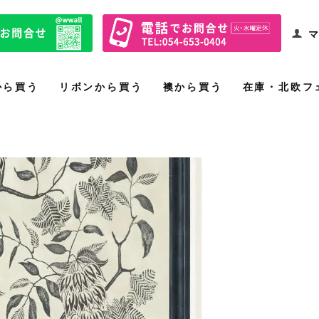
マ
から買う
リボンから買う
襖から買う
在庫・北欧フ