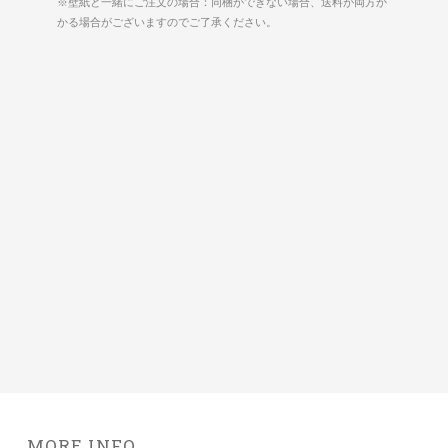
※壁紙と一緒にご注文の場合：同梱ができない場合、送料が両方か
かる場合がございますのでご了承ください。
MORE INFO