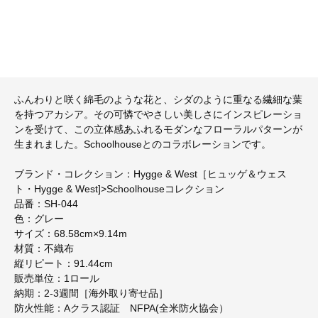
ふんわりと咲く綿毛のような花と、シダのように重なる繊細な葉
を持つアカシア。その可憐でやさしい美しさにインスピレーショ
ンを受けて、この立体感あふれるモダンなフローラルパターンが
生まれました。Schoolhouseとのコラボレーションです。
ブランド・コレクション：Hygge & West［ヒュッゲ＆ウェス
ト・Hygge & West]>Schoolhouseコレクション
品番：SH-044
色：グレー
サイズ：68.58cm×9.14m
材質：不織布
縦リピート：91.44cm
販売単位：1ロール
納期：2-3週間［海外取り寄せ品］
防火性能：Aクラス認証 NFPA(全米防火協会）