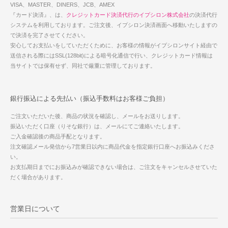
VISA、MASTER、DINERS、JCB、AMEX
『カード決済』、は、
クレジットカード決済代行のイプシロン株式会社
の決済代行
システムを利用しております。ご注文後、イプシロン決済画面へ移動いたしますの
で決済を完了させてください。
安心してお支払いをしていただくために、お客様の情報がイプシロンサイト経由で
送信される際にはSSL(128bit)による暗号化通信で行い、クレジットカード情報は
当サイトでは保有せず、同社で厳重に管理しております。
銀行振込による先払い（振込手数料はお客様ご負担）
ご注文いただいた後、商品の状況を確認し、メールをお送りします。
振込いただく口座（りそな銀行）は、メールにてご連絡いたします。
ご入金確認後の商品手配となります。
注文確認メール発信から7営業日以内に商品代金を指定銀行口座へお振込みくださ
い。
お支払期日までにお振込みが確認できない場合は、ご注文をキャンセルさせていた
だく場合があります。
営業日について