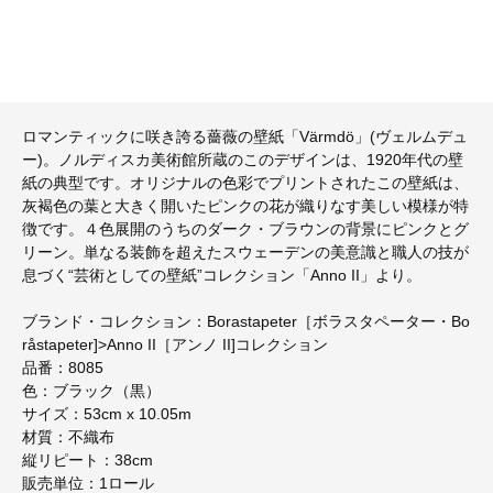
ロマンティックに咲き誇る薔薇の壁紙「Värmdö」(ヴェルムデュ
ー)。ノルディスカ美術館所蔵のこのデザインは、1920年代の壁
紙の典型です。オリジナルの色彩でプリントされたこの壁紙は、
灰褐色の葉と大きく開いたピンクの花が織りなす美しい模様が特
徴です。４色展開のうちのダーク・ブラウンの背景にピンクとグ
リーン。単なる装飾を超えたスウェーデンの美意識と職人の技が
息づく“芸術としての壁紙”コレクション「Anno II」より。
ブランド・コレクション：Borastapeter［ボラスタペーター・Bo
råstapeter]>Anno II［アンノ II]コレクション
品番：8085
色：ブラック（黒）
サイズ：53cm x 10.05m
材質：不織布
縦リピート：38cm
販売単位：1ロール