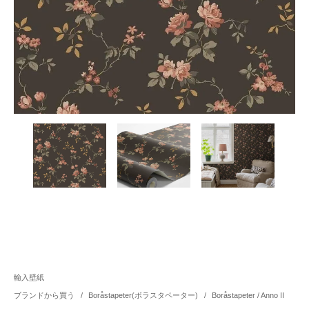
輸入壁紙
ブランドから買う
/
Boråstapeter(ボラスタペーター)
/
Boråstapeter / Anno II