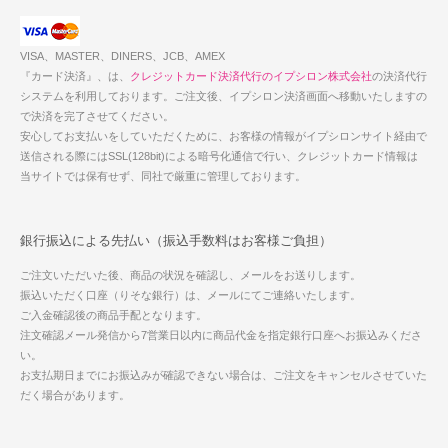
VISA、MASTER、DINERS、JCB、AMEX
『カード決済』、は、
クレジットカード決済代行のイプシロン株式会社
の決済代行
システムを利用しております。ご注文後、イプシロン決済画面へ移動いたしますの
で決済を完了させてください。
安心してお支払いをしていただくために、お客様の情報がイプシロンサイト経由で
送信される際にはSSL(128bit)による暗号化通信で行い、クレジットカード情報は
当サイトでは保有せず、同社で厳重に管理しております。
銀行振込による先払い（振込手数料はお客様ご負担）
ご注文いただいた後、商品の状況を確認し、メールをお送りします。
振込いただく口座（りそな銀行）は、メールにてご連絡いたします。
ご入金確認後の商品手配となります。
注文確認メール発信から7営業日以内に商品代金を指定銀行口座へお振込みくださ
い。
お支払期日までにお振込みが確認できない場合は、ご注文をキャンセルさせていた
だく場合があります。