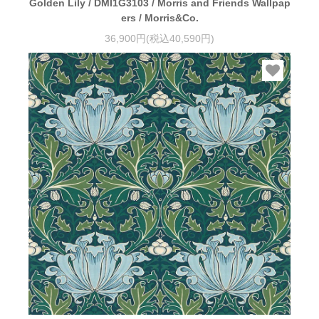
Golden Lily / DMI1G3103 / Morris and Friends Wallpap
ers / Morris&Co.
36,900円(税込40,590円)