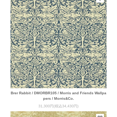
Brer Rabbit / DMORBR105 / Morris and Friends Wallpa
pers / Morris&Co.
31,300円(税込34,430円)