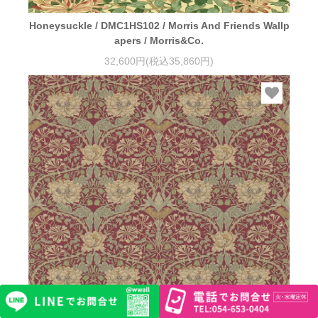
Honeysuckle / DMC1HS102 / Morris And Friends Wallp
apers / Morris&Co.
32,600円(税込35,860円)