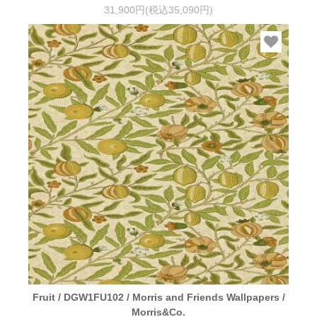
31,900円(税込35,090円)
Fruit / DGW1FU102 / Morris and Friends Wallpapers /
Morris&Co.