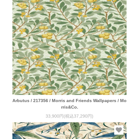
Arbutus / 217356 / Morris and Friends Wallpapers / Mo
rris&Co.
33,900円(税込37,290円)