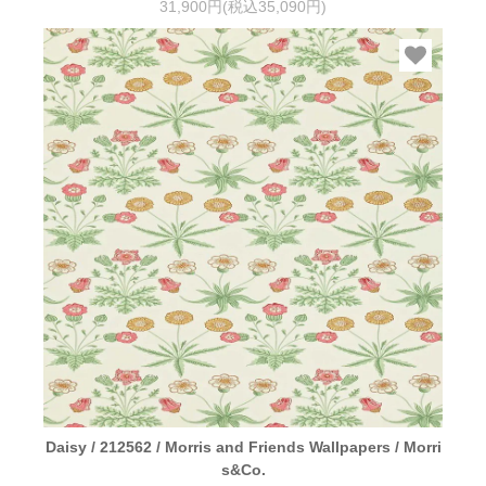
31,900円(税込35,090円)
Daisy / 212562 / Morris and Friends Wallpapers / Morri
s&Co.