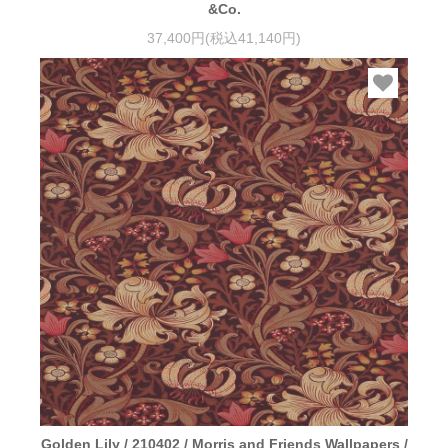
&Co.
37,400円(税込41,140円)
Golden Lily / 210402 / Morris and Friends Wallpapers /