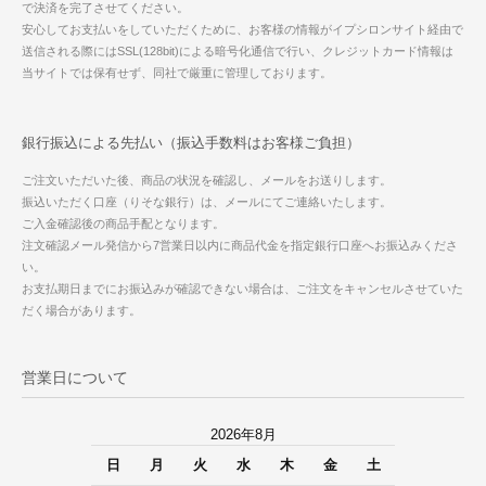
で決済を完了させてください。
安心してお支払いをしていただくために、お客様の情報がイプシロンサイト経由で
送信される際にはSSL(128bit)による暗号化通信で行い、クレジットカード情報は
当サイトでは保有せず、同社で厳重に管理しております。
銀行振込による先払い（振込手数料はお客様ご負担）
ご注文いただいた後、商品の状況を確認し、メールをお送りします。
振込いただく口座（りそな銀行）は、メールにてご連絡いたします。
ご入金確認後の商品手配となります。
注文確認メール発信から7営業日以内に商品代金を指定銀行口座へお振込みくださ
い。
お支払期日までにお振込みが確認できない場合は、ご注文をキャンセルさせていた
だく場合があります。
営業日について
2026年8月
日
月
火
水
木
金
土